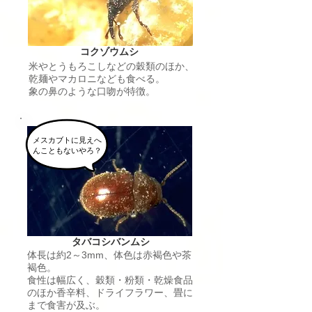
コクゾウムシ
米やとうもろこしなどの穀類のほか、
乾麺やマカロニなども食べる。
​象の鼻のような口吻が特徴。
メスカブトに見えへ
んこともないやろ？
タバコシバンムシ
​体長は約2～3mm、体色は赤褐色や茶
褐色。
食性は幅広く、穀類・粉類・乾燥食品
のほか香辛料、ドライフラワー、畳に
まで食害が及ぶ。