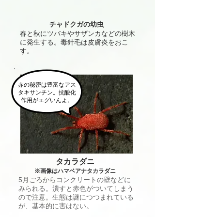
チャドクガの幼虫
春と秋にツバキやサザンカなどの樹木
に発生する。​毒針毛は皮膚炎をおこ
す。
​赤の秘密は豊富なアス
タキサンチン。抗酸化
作用がエグいんよ。
タカラダニ
※画像はハマベアナタカラダニ
5月ごろからコンクリートの壁などに
みられる。潰すと赤色がついてしまう
ので注意。生態は謎につつまれている
が、基本的に害はない。