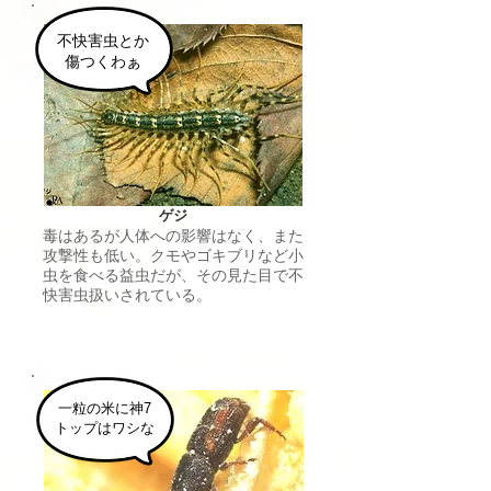
不快害虫とか
​傷つくわぁ
ゲジ
​毒はあるが人体への影響はなく、また
攻撃性も低い。クモやゴキブリなど小
虫を食べる益虫だが、
​​その見た目で不
快害虫扱いされている。
一粒の米に神7
​トップはワシな