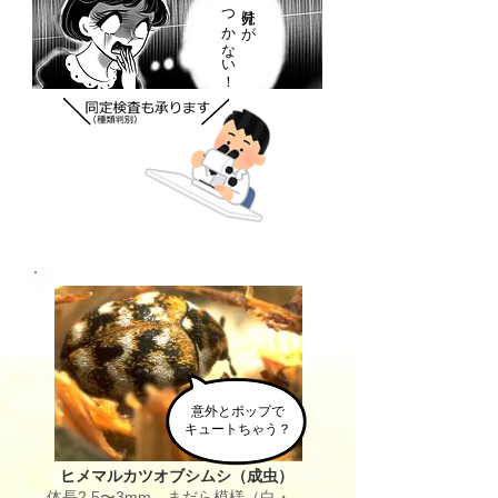
​つかない！
見分けが
意外とポップで
キュートちゃう？
ヒメマルカツオブシムシ（成虫）
体長2.5〜3mm、まだら模様（白・