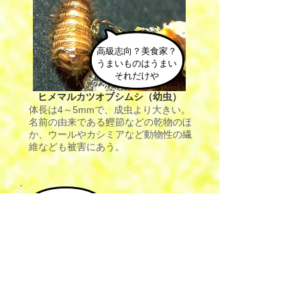
高級志向？美食家？
うまいものはうまい
​それだけや
ヒメマルカツオブシムシ（幼虫）
体長は4～5mmで、成虫より大きい。
名前の由来である鰹節などの乾物のほ
か、ウールやカシミアなど動物性の繊
維なども被害にあう。
地味地味
やかましぃわ