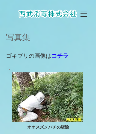
写真集
ゴキブリの画像は
コチラ
オオスズメバチの駆除​