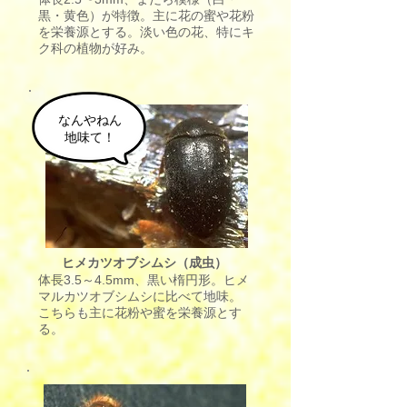
黒・黄色）が特徴。主に花の蜜や花粉
を栄養源とする。淡い色の花、特にキ
ク科の植物が好み。
なんやねん
​地味て！
ヒメカツオブシムシ（成虫）
体長3.5～4.5mm、黒い楕円形。ヒメ
マルカツオブシムシに比べて地味。
こちらも主に花粉や蜜を栄養源とす
る。