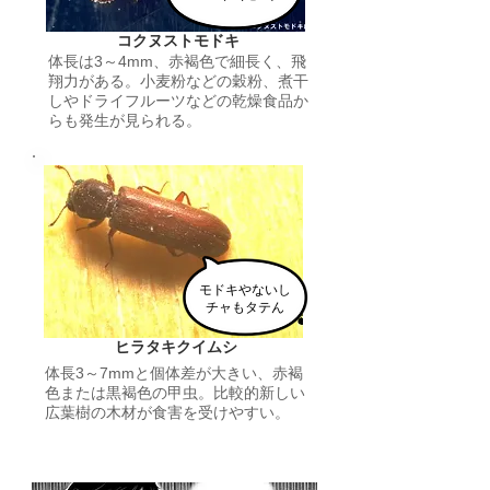
コクヌストモドキ
体長は
3～4mm、
赤褐色
で
細長く、飛
翔力がある。小麦粉などの穀粉、煮干
しやドライフルーツなどの乾燥食品か
らも発生が見られる。
​モドキやないし
チャもタテん
ヒラタキクイムシ
体長3～7mmと個体差が大きい、赤褐
色または黒褐色の甲虫。比較的新しい
広葉樹の木材が食害を受けやすい。