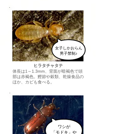
女子しかおらん
男子禁制♪
ヒラタチャタテ
​体長は1～1.3mm、背面が暗褐色で頭
部は赤褐色。鰹節や穀類、乾燥食品の
ほか、カビも食べる。
​ワシが
「モドキ」や