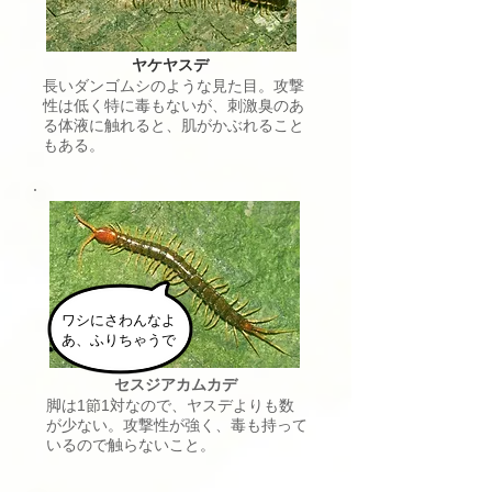
ヤケヤスデ
長いダンゴムシのような見た目。攻撃
性は低く特に毒もないが、刺激臭のあ
る体液に触れると、肌がかぶれること
もある。
ワシにさわんなよ
​あ、ふりちゃうで
​セスジアカムカデ
脚は1節1対なので、ヤスデよりも数
が少ない。攻撃性が強く、毒も持って
いるので触らないこと。