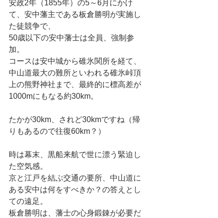
安政2年（1855年）の5～6月にかけ
て、安中藩主である板倉勝明が実施し
た徒競争で、
50歳以下の安中藩士は全員、強制参
加。
コースは安中城から碓氷関所を経て、
中山道最大の難所といわれる碓氷峠頂
上の熊野神社まで、最終的に標高差が
1000mにもなる約30km。
たかが30km、されど30kmですね（帰
りもあるので往復60km？）
時は幕末、黒船来航で世に漂う緊迫し
た空気感。
京と江戸を結ぶ交通の要所、中山道に
ある安中は何をすべきか？の答えとし
ての遠足。
板倉勝明は、藩士の心身鍛錬が必要だ