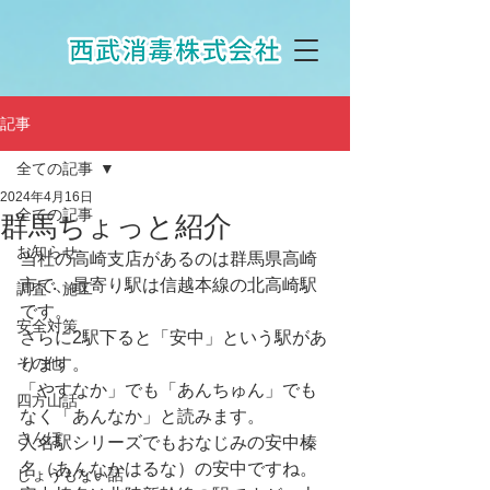
記事
全ての記事
2024年4月16日
全ての記事
群馬ちょっと紹介
お知らせ
当社の高崎支店があるのは群馬県高崎
市で、最寄り駅は信越本線の北高崎駅
調査・施工
です。
安全対策
さらに2駅下ると「安中」という駅があ
その他
ります。
「やすなか」でも「あんちゅん」でも
四方山話
なく「あんなか」と読みます。
さんぽ
人名駅シリーズでもおなじみの安中榛
名（あんなかはるな）の安中ですね。
しょうもない話