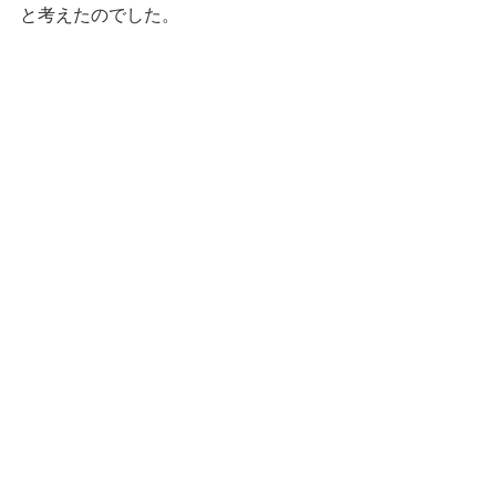
と考えたのでした。
その2年後に亡くなったためこの1回だ
けでしたが、今ではイベントとしてほ
ぼ毎年開催されているようですので、
足に覚えのある方はぜひ。 
足に覚えのない方は、豪華俳優陣出演
の史実に基づく幕末エンタテインメン
ト映画を鑑賞したり、その原作を読ん
でみてはいかがでしょうか？
---
1978年（昭和53年）、東京の多摩湖畔
で開催された日本初の女子フルマラソ
ン大会、
「第1回女子タートルマラソン全国大
会」を記念して、本日4月16日は「女子
マラソンの日」だそうです。
さんぽ